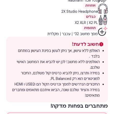
Naumann TLM 103
משדרג כל סשן במחיר זול במיוחד.
הזמנת שדרוג
מוזמן בנפרד. יש לבדוק זמינות בהתאם לסשן שלכם.
אוזניות
הסטנדרט של אולפנים מקצועיים.
2X Studio Headphone
פרה-אמפים נקיים ושמע מדויק יותר בכל הקלטה.
הזמנת שדרוג
כבלים
מוזמן בנפרד. יש לבדוק זמינות בהתאם לסשן שלכם.
X2 XLR | X2 PL
תוספות
הזמנת שדרוג
מסך מחשב 32״ | עכבר | מקלדת
חשוב לדעת!
האולפן ללא עישון, אך ניתן לעשן בפינת העישון במתחם
בלבד .
האולפנים ללא מחשב! לכן יש להביא את המחשב האישי
שלכם.
במידה ותרצו, ניתן להביא כרטיס קול משלכם, החיבור
למוניטורים הוא רק PL Balanced.
החיבורים הנדרשים למסך וכרטיס הקול הם וUSB2 ו HDMI
במידה והציוד שלכם שונה, הביאו איתכם מתאמים ומחברים
מתאימים!
מתחברים בפחות מדקה!