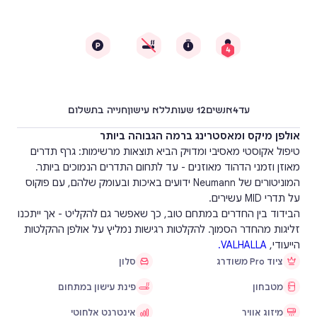
4
עד
4
אנשים
12 שעות
ללא עישון
חנייה בתשלום
אולפן מיקס ומאסטרינג ברמה הגבוהה ביותר
טיפול אקוסטי מאסיבי ומדויק הביא תוצאות מרשימות: גרף תדרים
מאוזן וזמני הדהוד מאוזנים - עד לתחום התדרים הנמוכים ביותר.
המוניטורים של Neumann ידועים באיכות ובעומק שלהם, עם פוקוס
על תדרי MID עשירים.
הבידוד בין החדרים במתחם טוב, כך שאפשר גם להקליט - אך ייתכנו
זליגות מהחדר הסמוך. להקלטות רגישות נמליץ על אולפן ההקלטות
הייעודי,
VALHALLA.
ציוד Pro משודרג
סלון
מטבחון
פינת עישון במתחום
מיזוג אוויר
אינטרנט אלחוטי