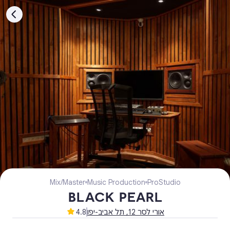
Mix/Master
Music Production
Pro
Studio
BLACK PEARL
240
₪
/
12 שעות
אורי לסר 12, תל אביב-יפו
4.8